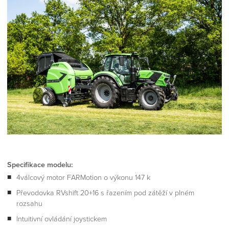
Specifikace modelu:
4válcový motor FARMotion o výkonu 147 k
Převodovka RVshift 20+16 s řazením pod zátěží v plném
rozsahu
Intuitivní ovládání joystickem