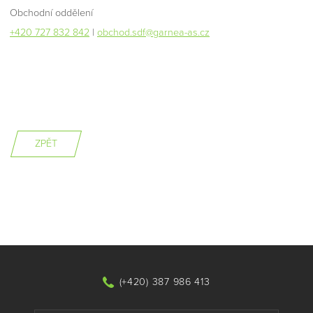
Obchodní oddělení
+420 727 832 842
|
obchod.sdf@garnea-as.cz
ZPĚT
(+420) 387 986 413