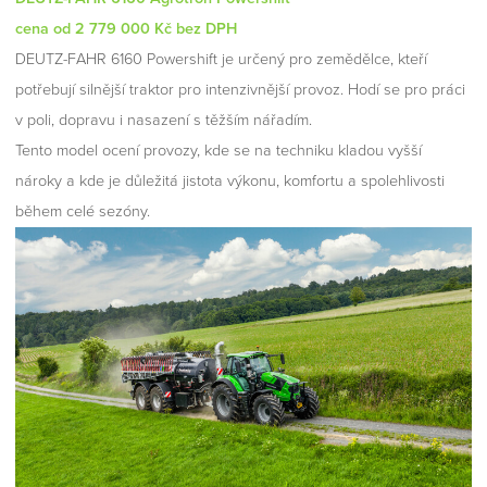
cena od 2 779 000 Kč bez DPH
DEUTZ-FAHR 6160 Powershift je určený pro zemědělce, kteří
potřebují silnější traktor pro intenzivnější provoz. Hodí se pro práci
v poli, dopravu i nasazení s těžším nářadím.
Tento model ocení provozy, kde se na techniku kladou vyšší
nároky a kde je důležitá jistota výkonu, komfortu a spolehlivosti
během celé sezóny.