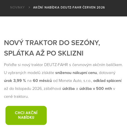
NOVINKY
AKČNÍ NABÍDKA DEUTZ-FAHR ČERVEN 2026
NOVÝ TRAKTOR DO SEZÓNY,
SPLÁTKA AŽ PO SKLIZNI
Pořiďte si nový traktor DEUTZ-FAHR s červnovým akčním balíčkem.
U vybraných modelů získáte
sníženou nákupní cenu
, dotovaný
úrok 3,99 %
na
60 měsíců
od Moneta Auto, s.r.o.,
odklad splácení
až do listopadu 2026, záběhová
údržba
a
údržba v 500 mth
v
ceně traktoru.