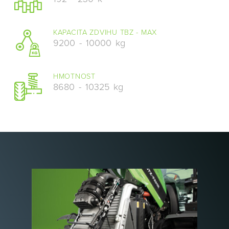
KAPACITA ZDVIHU TBZ - MAX
9200
-
10000
kg
HMOTNOST
8680
-
10325
kg