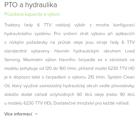
PTO a hydraulika
Působivá kapacita a výkon
Traktory řady 6 TTV nabízejí výběr z mnoha konfigurací
hydraulického systému. Pro snížení ztrát výkonu při aplikacích
s nízkými požadavky na průtok oleje jsou stroje řady 6 TTV
standardně vybaveny hlavním hydraulickým okruhem Load
Sensing. Maximální výkon hlavního čerpadla se v závislosti na
modelu pohybuje od 120 do 160 l/min, přičemž model 6230 TTV HD
je k dispozici také s čerpadlem o výkonu 210 l/min. Systém Clean
Oil, který využívá samostatný hydraulický okruh vedle převodovky,
dokáže dodat nářadí úctyhodných 60 litrů oleje (nebo 90 litrů
u modelu 6230 TTV HD). Dostatečné množství pro každé nářadí.
Více informací