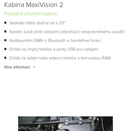
Kabina MaxiVision 2
Pohodlná a funkční kabina
Sedadlo řidiče otočné až o 23°
Systém iLock proti odcizení zabraňující neoprávněnému použití
Audiosystém DAB+ s Bluetooth a handsfree funkcí
Držák na chytrý telefon a porty USB pro nabíjení
Držák na tablet nebo externí monitor s koncovkou RAM
Více informací