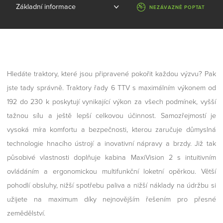
NEZÁVAZNĚ POPTAT
Hledáte traktory, které jsou připravené pokořit každou výzvu? Pak
jste tady správně. Traktory řady 6 TTV s maximálním výkonem od
192 do 230 k poskytují vynikající výkon za všech podmínek, vyšší
tažnou sílu a ještě lepší celkovou účinnost. Samozřejmostí je
vysoká míra komfortu a bezpečnosti, kterou zaručuje důmyslná
technologie hnacího ústrojí a inovativní nápravy a brzdy. Již tak
působivé vlastnosti doplňuje kabina MaxiVision 2 s intuitivním
ovládáním a ergonomickou multifunkční loketní opěrkou. Větší
pohodlí obsluhy, nižší spotřebu paliva a nižší náklady na údržbu si
užijete na maximum díky nejnovějším řešením pro přesné
zemědělství.