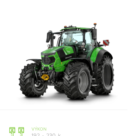
VÝKON
192
-
230
k