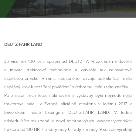
DEUTZ-FAHR LAND
Již více než 100 let si společnost DEUTZ-FAHR zakládá na důvěře
a inovaci traktorové technologie a vytvořila tak celosvětově
úspěšnou značku. V rámci neustálého rozvoje udělala SDF další
úspěšný krok k rozšíření povědomí a dobrému jménu této značky.
Po zhruba třech letech plánování a výstavby byla nejmodernější
traktorová hala v Evropě oficiálně otevřena v květnu 2017 v
bavorském městě Lauingen: DEUTZ-FAHR LAND. V lednu
následujícího roku zahájila nová továrna výrobu vysoce výkonných
traktorů od 130 HP. Traktory řady 6, řady 7 a řady 9 se zde vyrábějí