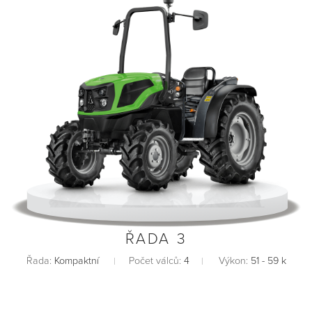
ŘADA 3
Řada:
Kompaktní
Počet válců:
4
Výkon:
51 - 59 k