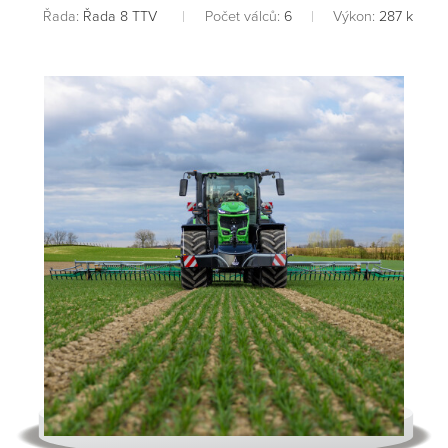
Řada:
Řada 8 TTV
Počet válců:
6
Výkon:
287 k