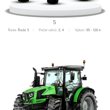
5
Řada:
Řada 5
Počet válců:
3, 4
Výkon:
95 - 126 k