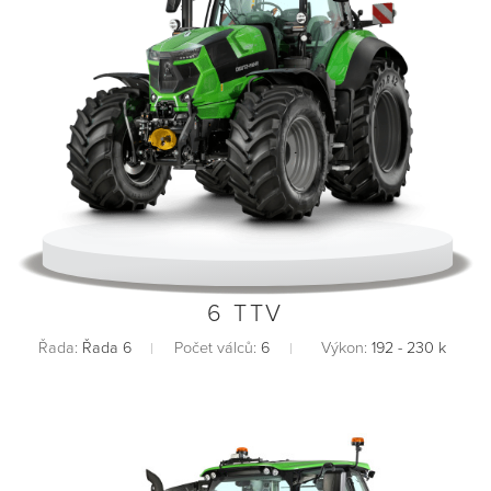
6 TTV
Řada:
Řada 6
Počet válců:
6
Výkon:
192 - 230 k