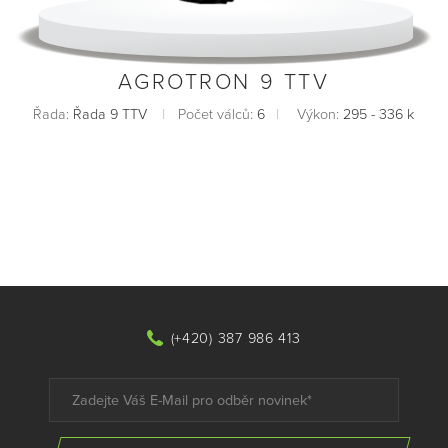
AGROTRON 9 TTV
Řada:
Řada 9 TTV
Počet válců:
6
Výkon:
295 - 336 k
(+420) 387 986 413