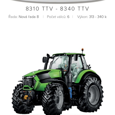
8310 TTV - 8340 TTV
Řada:
Nová řada 8
Počet válců:
6
Výkon:
313 - 340 k