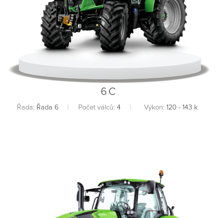
6C
Řada:
Řada 6
Počet válců:
4
Výkon:
120 - 143 k