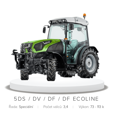
5DS / DV / DF / DF ECOLINE
Řada:
Speciální
Počet válců:
3,4
Výkon:
73 - 113 k