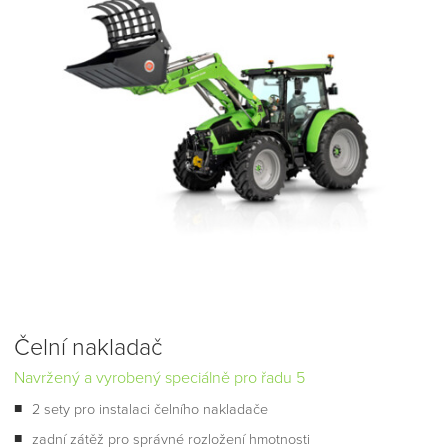
Čelní nakladač
Navržený a vyrobený speciálně pro řadu 5
2 sety pro instalaci čelního nakladače
zadní zátěž pro správné rozložení hmotnosti