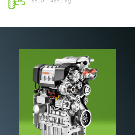
3800
-
4350
kg