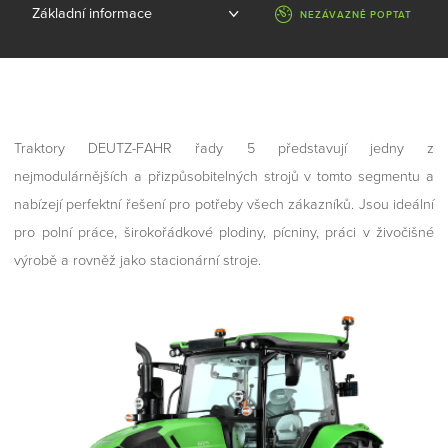
NEZÁVAZNĚ POPTAT
Traktory DEUTZ-FAHR řady 5 představují jedny z
nejmodulárnějších a přizpůsobitelných strojů v tomto segmentu a
nabízejí perfektní řešení pro potřeby všech zákazníků. Jsou ideální
pro polní práce, širokořádkové plodiny, pícniny, práci v živočišné
výrobě a rovněž jako stacionární stroje.