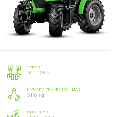
VÝKON
95
-
126
k
KAPACITA ZDVIHU TBZ - MAX
5410
kg
HMOTNOST