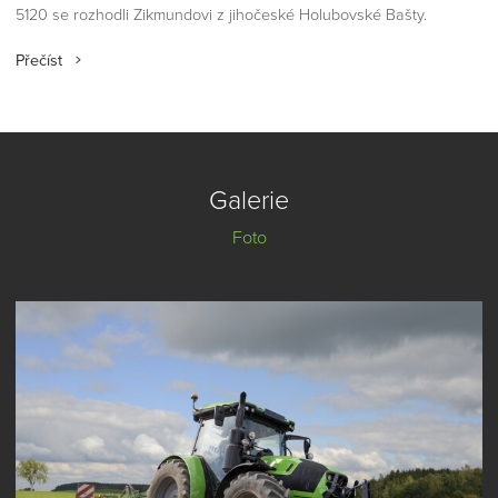
5120 se rozhodli Zikmundovi z jihočeské Holubovské Bašty.
Přečíst
Galerie
Foto