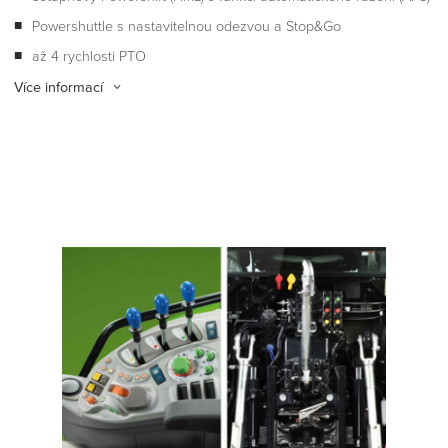
Powershuttle s nastavitelnou odezvou a Stop&Go
až 4 rychlosti PTO
Více informací