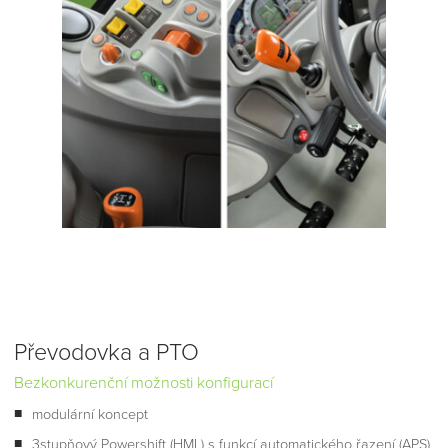
Převodovka a PTO
Bezkonkurenční možnosti konfigurací
modulární koncept
3stupňový Powershift (HML) s funkcí automatického řazení (APS)