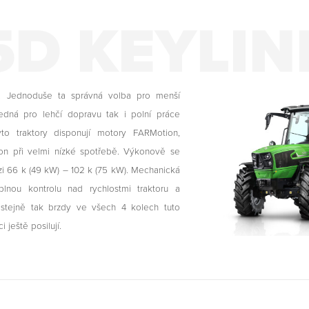
5D KEYLIN
e. Jednoduše ta správná volba pro menší
dná pro lehčí dopravu tak i polní práce
to traktory disponují motory FARMotion,
kon při velmi nízké spotřebě. Výkonově se
zi 66 k (49 kW) – 102 k (75 kW). Mechanická
lnou kontrolu nad rychlostmi traktoru a
stejně tak brzdy ve všech 4 kolech tuto
ci ještě posilují.