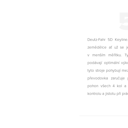
Deutz-Fahr 5D Keylin
zemědělce ať už se je
v menším měřítku. Ty
podávají optimální vý
tyto stroje pohybují me
převodovka zaručuje p
pohon všech 4 kol a 
kontrolu a jistotu při prá