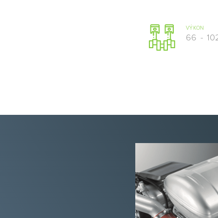
VÝKON
66
-
10