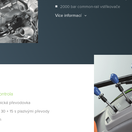
2000 bar common-rail vstřikovače
Více informací
ntrola
nická převodovka
o 30 + 15 s plazivými převody
h