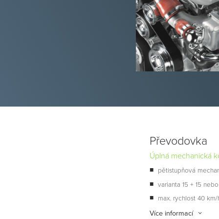
Převodovka
Úplná mechanická ko
pětistupňová mecha
varianta 15 + 15 neb
max. rychlost 40 km/
Více informací