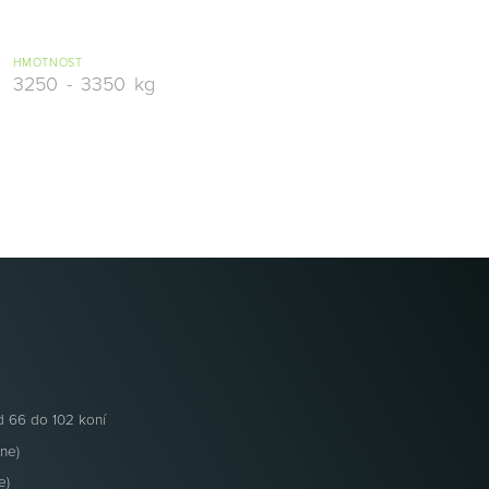
HMOTNOST
3250
-
3350
kg
 66 do 102 koní
ne)
e)