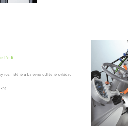
ostředí
ky rozmístěné a barevně odlišené ovládací
okna