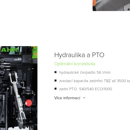
Hydraulika a PTO
Optimální konektivita
hydraulické čerpadlo 56 l/min
zvedací kapacita zadního TBZ až 3500 k
zadní PTO 540/540 ECO/1000
Více informací