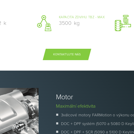
KAPACITA ZDVIHU TBZ - MAX
2
k
3500
kg
KONTAKTUJTE NÁS
Motor
Maximální efektivita
3válcové motory FARMotion o výkonu od
DOC + DPF systém (5070 a 5080 D Keyli
DOC + DPF + SCR (5090 a 5100 D Keylin