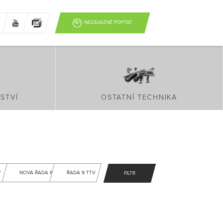
NEZÁVAZNĚ POPTAT
STVÍ
OSTATNÍ TECHNIKA
V
NOVÁ ŘADA 8
ŘADA 9 TTV
FILTR