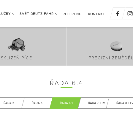
LUŽBY
SVĚT DEUTZ-FAHR
REFERENCE
KONTAKT
SKLIZEŇ PÍCE
PRECIZNÍ ZEMĚDĚL
ŘADA 6.4
ŘADA 5
ŘADA 6
ŘADA 6.4
ŘADA 7 TTV
ŘADA 8 TT