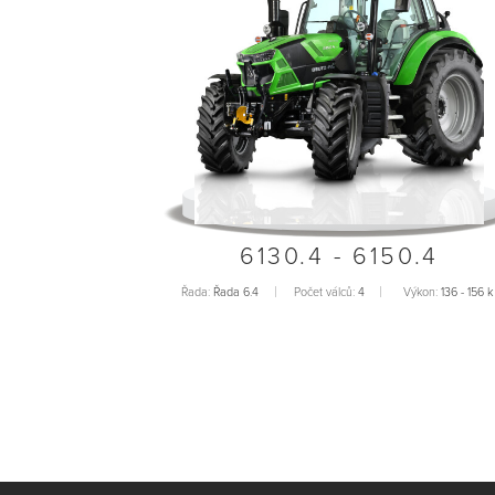
6130.4 - 6150.4
Řada:
Řada 6.4
Počet válců:
4
Výkon:
136 - 156 k