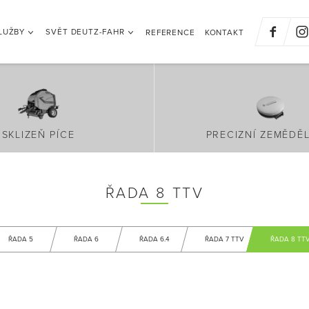
LUŽBY
SVĚT DEUTZ-FAHR
REFERENCE
KONTAKT
SKLIZEŇ PÍCE
PRECIZNÍ ZEMĚDĚL
ŘADA 8 TTV
ŘADA 5
ŘADA 6
ŘADA 6.4
ŘADA 7 TTV
ŘADA 8 TT