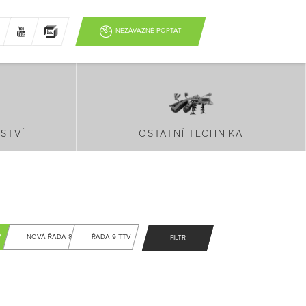
NEZÁVAZNĚ POPTAT
STVÍ
OSTATNÍ TECHNIKA
V
NOVÁ ŘADA 8
ŘADA 9 TTV
FILTR