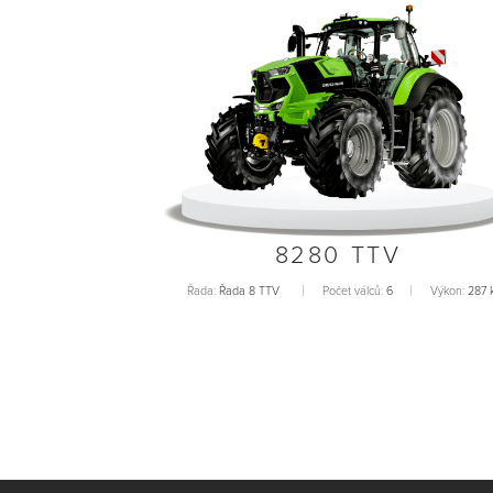
8280 TTV
Řada:
Řada 8 TTV
Počet válců:
6
Výkon:
287 