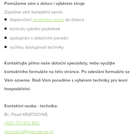
Pomůžeme vám s dotací i výběrem stroje
Zajistíme vám kompletní servis:
doporučení
vhodného stroje
do dotace
kontrolu splnění podmínek
spolupráci s dotačními poradci
rychlou dostupnost techniky
Kontaktujte přímo naše dotační specialisty, nebo využijte
kontaktního formuláře na této stránce. Po odeslání formuláře se
Vám ozveme. Rádi Vám poradíme s výběrem techniky pro lesní
hospodářství.
Kontaktní osoba - technika:
Bc. Pavel KRATOCHVÍL
+420 727 832 842
obchod.sdf@garnea-as.cz