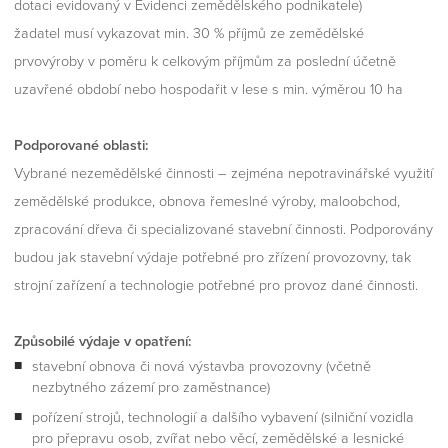
dotaci evidovaný v Evidenci zemědělského podnikatele)
žadatel musí vykazovat min. 30 % příjmů ze zemědělské
prvovýroby v poměru k celkovým příjmům za poslední účetně
uzavřené období nebo hospodařit v lese s min. výměrou 10 ha
Podporované oblasti:
Vybrané nezemědělské činnosti – zejména nepotravinářské využití
zemědělské produkce, obnova řemeslné výroby, maloobchod,
zpracování dřeva či specializované stavební činnosti. Podporovány
budou jak stavební výdaje potřebné pro zřízení provozovny, tak
strojní zařízení a technologie potřebné pro provoz dané činnosti.
Způsobilé výdaje v opatření:
stavební obnova či nová výstavba provozovny (včetně
nezbytného zázemí pro zaměstnance)
pořízení strojů, technologií a dalšího vybavení (silniční vozidla
pro přepravu osob, zvířat nebo věcí, zemědělské a lesnické