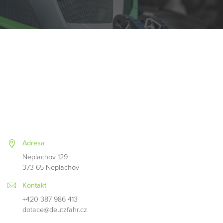
Adresa
Neplachov 129
373 65 Neplachov
Kontakt
+420 387 986 413
dotace@deutzfahr.cz