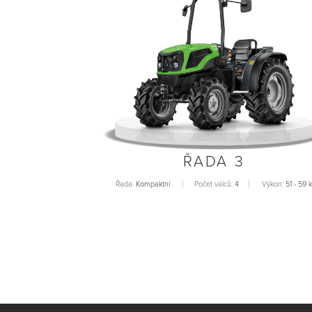
ŘADA 3
Řada:
Kompaktní
Počet válců:
4
Výkon:
51 - 59 k