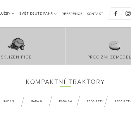
LUŽBY
SVĚT DEUTZ-FAHR
REFERENCE
KONTAKT
SKLIZEŇ PÍCE
PRECIZNÍ ZEMĚDĚL
KOMPAKTNÍ TRAKTORY
ŘADA 5
ŘADA 6
ŘADA 6.4
ŘADA 7 TTV
ŘADA 8 TT