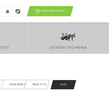
NEZÁVAZNĚ POPTAT
STVÍ
OSTATNÍ TECHNIKA
V
NOVÁ ŘADA 8
ŘADA 9 TTV
FILTR