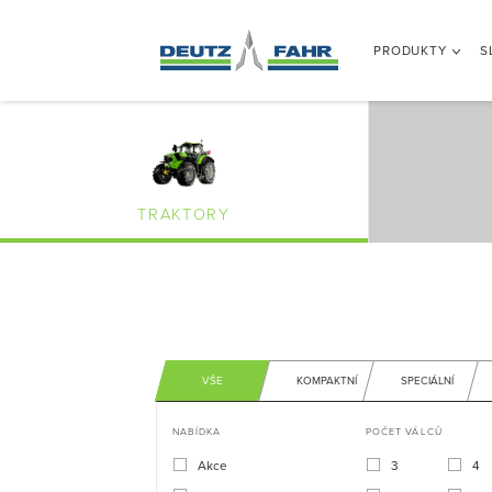
PRODUKTY
S
TRAKTORY
VŠE
KOMPAKTNÍ
SPECIÁLNÍ
NABÍDKA
POČET VÁLCŮ
Akce
3
4