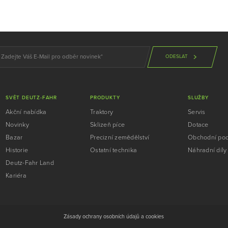
ODESLAT
SVĚT DEUTZ-FAHR
PRODUKTY
SLUŽBY
Akční nabídka
Traktory
Servis
Novinky
Sklizeň píce
Dotace
Bazar
Precizní zemědělství
Obchodní po
Historie
Ostatní technika
Náhradní díly
Deutz-Fahr Land
Kariéra
Zásady ochrany osobních údajů a cookies