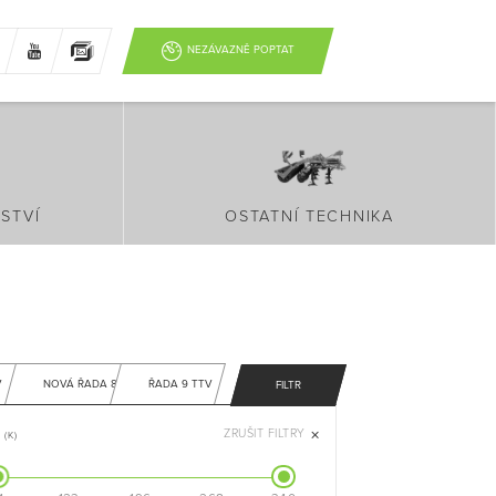
NEZÁVAZNĚ POPTAT
STVÍ
OSTATNÍ TECHNIKA
V
NOVÁ ŘADA 8
ŘADA 9 TTV
FILTR
ZRUŠIT FILTRY
(K)