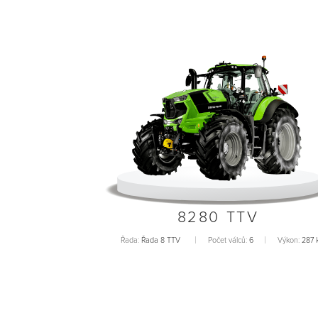
8280 TTV
Řada:
Řada 8 TTV
Počet válců:
6
Výkon:
287 