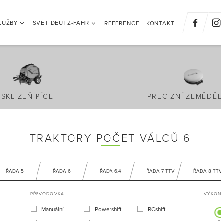
LUŽBY
SVĚT DEUTZ-FAHR
REFERENCE
KONTAKT
SKLIZEŇ PÍCE
PRECIZNÍ ZEMĚDĚL
TRAKTORY POČET VÁLCŮ 6
ŘADA 5
ŘADA 6
ŘADA 6.4
ŘADA 7 TTV
ŘADA 8 TT
PŘEVODOVKA
VÝKON 
Manuální
Powershift
RCshift