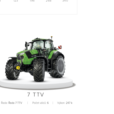
1
123
196
268
340
7 TTV
Řada:
Řada 7 TTV
Počet válců:
6
Výkon:
247 k