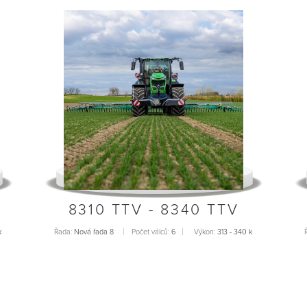
8310 TTV - 8340 TTV
k
Řada:
Nová řada 8
Počet válců:
6
Výkon:
313 - 340 k