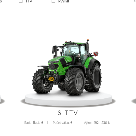
5
 6
TTV
RVshift
6 TTV
Řada:
Řada 6
Počet válců:
6
Výkon:
192 - 230 k