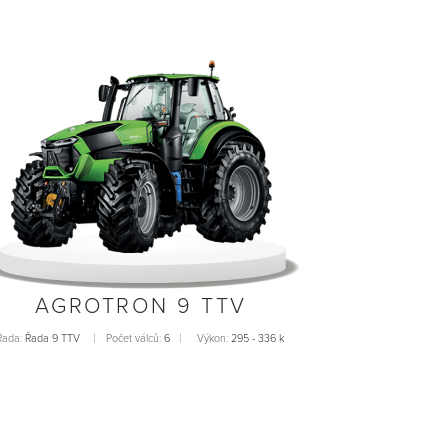
AGROTRON 9 TTV
Řada:
Řada 9 TTV
Počet válců:
6
Výkon:
295 - 336 k