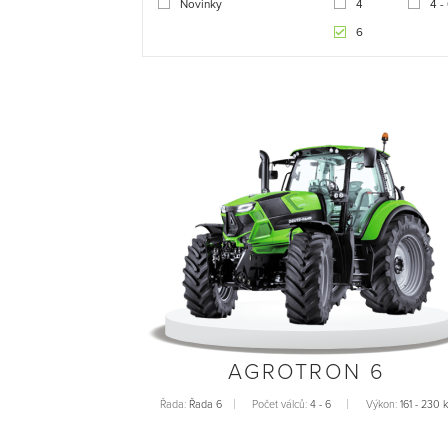
Novinky
4
4 -
6
AGROTRON 6
Řada:
Řada 6
Počet válců:
4 - 6
Výkon:
161 - 230 k