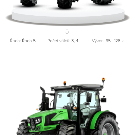
5
Řada:
Řada 5
Počet válců:
3, 4
Výkon:
95 - 126 k