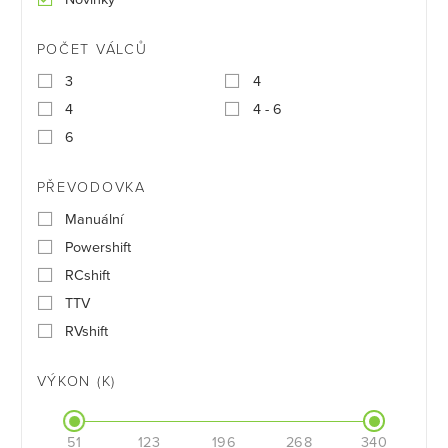
POČET VÁLCŮ
3
4
4
4 - 6
6
PŘEVODOVKA
Manuální
Powershift
RCshift
TTV
RVshift
VÝKON (K)
51
123
196
268
340