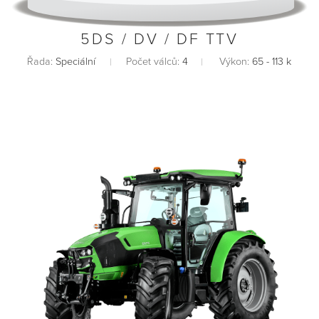
5DS / DV / DF TTV
Řada:
Speciální
Počet válců:
4
Výkon:
65 - 113 k