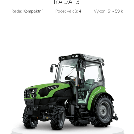
ŘADA 3
Řada:
Kompaktní
Počet válců:
4
Výkon:
51 - 59 k