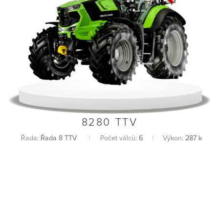
8280 TTV
Řada:
Řada 8 TTV
Počet válců:
6
Výkon:
287 k