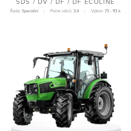
5DS / DV / DF / DF ECOLINE
Řada:
Speciální
Počet válců:
3,4
Výkon:
73 - 113 k