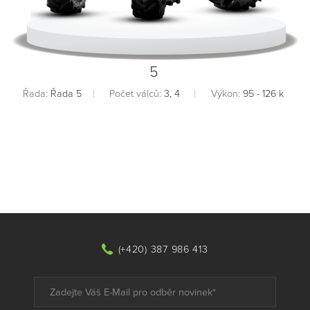
5
Řada:
Řada 5
Počet válců:
3, 4
Výkon:
95 - 126 k
(+420) 387 986 413