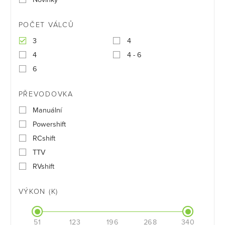
POČET VÁLCŮ
3
4
4
4 - 6
6
PŘEVODOVKA
Manuální
Powershift
RCshift
TTV
RVshift
VÝKON (K)
51
123
196
268
340