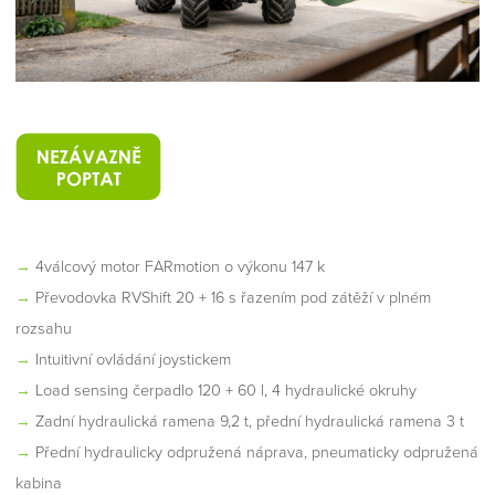
→
4válcový motor FARmotion o výkonu 147 k
→
Převodovka RVShift 20 + 16 s řazením pod zátěží v plném
rozsahu
→
Intuitivní ovládání joystickem
→
Load sensing čerpadlo 120 + 60 l, 4 hydraulické okruhy
→
Zadní hydraulická ramena 9,2 t, přední hydraulická ramena 3 t
→
Přední hydraulicky odpružená náprava, pneumaticky odpružená
kabina