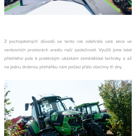
Z pochopitelných důvodů se tento rok odehrála celá akce ve
venkovních prostorách areálu naší společnosti. Využili jsme také
přilehlého pole k praktickým ukázkám zemědělské techniky a až
na jednu drobnou přeháňku nám počasí přálo všechny tři dny.