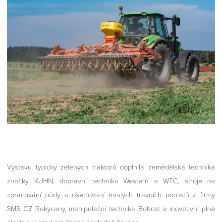
Výstavu typicky zelených traktorů doplnila zemědělská technika
značky KUHN, dopravní technika Western a WTC, stroje na
zpracování půdy a ošetřování trvalých travních porostů z firmy
SMS CZ Rokycany, manipulační technika Bobcat a inovativní plně