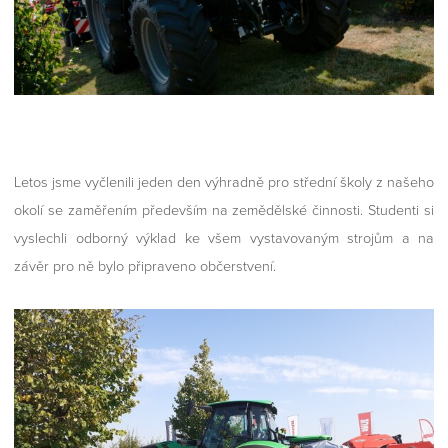
Letos jsme vyčlenili jeden den výhradně pro střední školy z našeho
okolí se zaměřením především na zemědělské činnosti. Studenti si
vyslechli odborný výklad ke všem vystavovaným strojům a na
závěr pro ně bylo připraveno občerstvení.