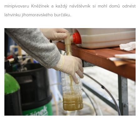
minipivovaru Kněžínek a každý návštěvník si mohl domů odnést
lahvinku jihomoravského burčáku.