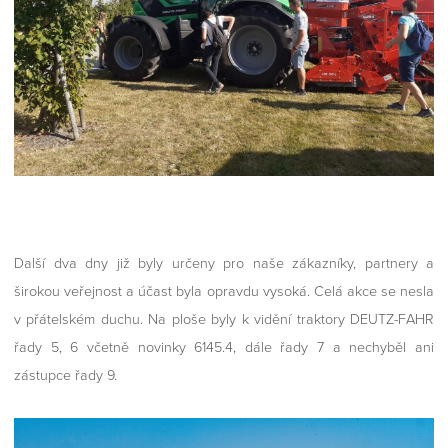
Další dva dny již byly určeny pro naše zákazníky, partnery a
širokou veřejnost a účast byla opravdu vysoká. Celá akce se nesla
v přátelském duchu. Na ploše byly k vidění traktory DEUTZ-FAHR
řady 5, 6 včetně novinky 6145.4, dále řady 7 a nechyběl ani
zástupce řady 9.