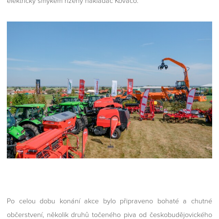
elektrický smykem řízený nakladač Kovaco.
Po celou dobu konání akce bylo připraveno bohaté a chutné
občerstvení, několik druhů točeného piva od českobudějovického