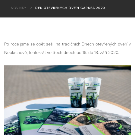
NOVINKY
DEN OTEVŘENÝCH DVEŘÍ GARNEA 2020
Po roce jsme se opět sešli na tradičních Dnech otevřených dveří v
Neplachově, tentokrát ve třech dnech od 16. do 18. září 2020.