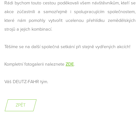
Rádi bychom touto cestou poděkovali všem návštěvníkům, kteří se
akce zúčastnili a samozřejmě i spolupracujícím společnostem,
které nám pomohly vytvořit ucelenou přehlídku zemědělských
strojů a jejich kombinací.
Těšíme se na další společná setkání při stejně vydřených akcích!
Kompletní fotogalerii naleznete
ZDE
.
Váš DEUTZ-FAHR tým.
ZPĚT