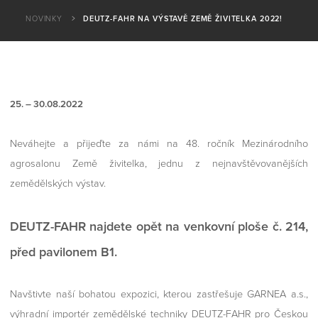
NOVINKY
DEUTZ-FAHR NA VÝSTAVĚ ZEMĚ ŽIVITELKA 2022!
25. – 30.08.2022
Neváhejte a přijeďte za námi na 48. ročník Mezinárodního
agrosalonu Země živitelka, jednu z nejnavštěvovanějších
zemědělských výstav.
DEUTZ-FAHR najdete opět na venkovní ploše č. 214,
před pavilonem B1.
Navštivte naší bohatou expozici, kterou zastřešuje GARNEA a.s.,
výhradní importér zemědělské techniky DEUTZ-FAHR pro Českou