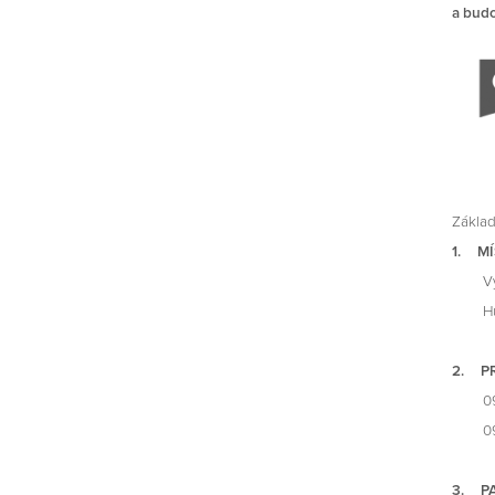
a bud
Základ
1. MÍ
Výsta
Husov
2. P
09:00
09:00
3. P