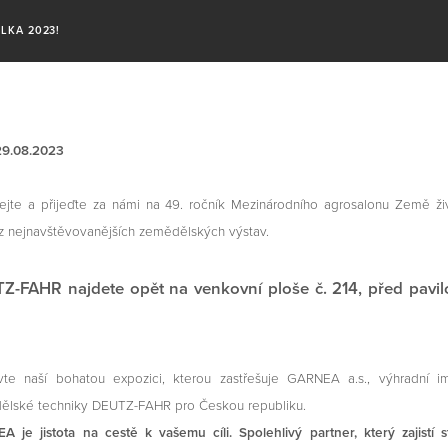
LKA 2023!
29.08.2023
jte a přijeďte za námi na 49. ročník Mezinárodního agrosalonu Země živ
z nejnavštěvovanějších zemědělských výstav.
Z-FAHR najdete opět na venkovní ploše č. 214, před pavi
vte naší bohatou expozici, kterou zastřešuje GARNEA a.s., výhradní i
ělské techniky DEUTZ-FAHR pro Českou republiku.
 je jistota na cestě k vašemu cíli. Spolehlivý partner, který zajistí st