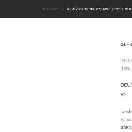
NOVINKY
DEUTZ-FAHR NA VÝSTAVĚ ZEMĚ ŽIVITE
24. – 
Neváhe
jednu 
DEUT
B1.
Navšti
zeměd
GARNEA