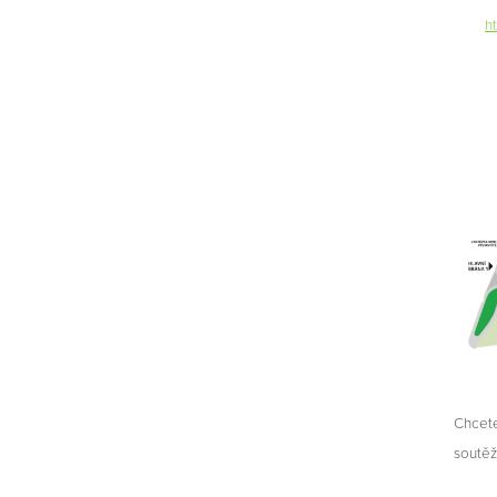
h
Chcet
soutěž