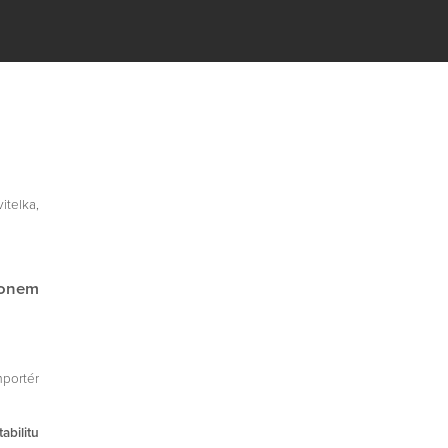
itelka,
lonem
mportér
abilitu