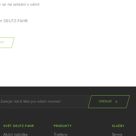
 se na setkání s vámi!
ým DEUTZ-FAHR.
PĚT
ODESLAT
SVĚT DEUTZ-FAHR
PRODUKTY
SLUŽBY
Akční nabídka
Traktory
Servis