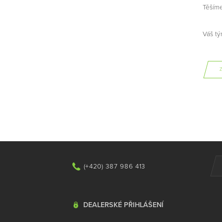
Těšíme
Váš t
Z
(+420) 387 986 413
DEALERSKÉ PŘIHLÁŠENÍ