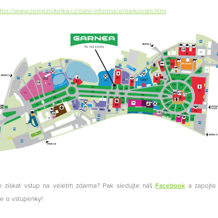
ttps://www.zemezivitelka.cz/dalsi-informace/parkovani.html
e získat vstup na veletrh zdarma? Pak sledujte náš
Facebook
a zapojte
e o vstupenky!