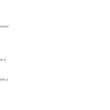
ončení
me a
ské a