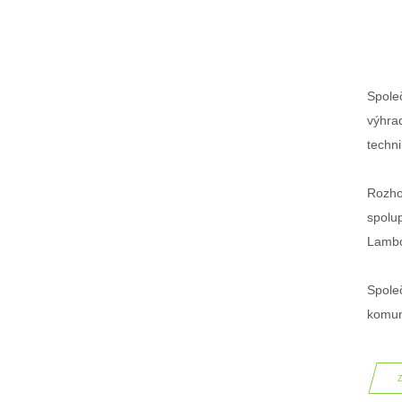
Spole
výhrad
techni
Rozho
spolu
Lambo
Spole
komun