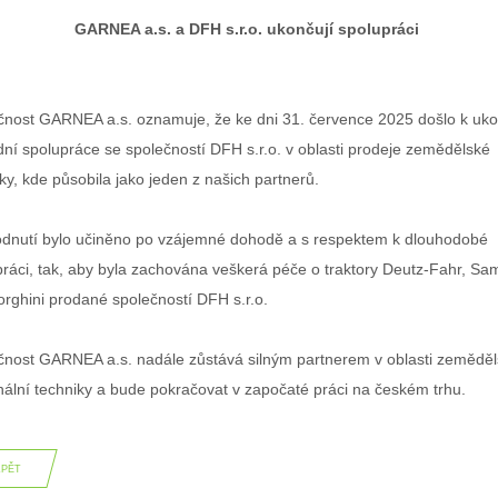
GARNEA a.s. a DFH s.r.o. ukončují spolupráci
čnost GARNEA a.s. oznamuje, že ke dni 31. července 2025 došlo k uk
ní spolupráce se společností DFH s.r.o. v oblasti prodeje zemědělské
ky, kde působila jako jeden z našich partnerů.
dnutí bylo učiněno po vzájemné dohodě a s respektem k dlouhodobé
práci, tak, aby byla zachována veškerá péče o traktory Deutz-Fahr, Sa
rghini prodané společností DFH s.r.o.
čnost GARNEA a.s. nadále zůstává silným partnerem v oblasti zeměděl
ální techniky a bude pokračovat v započaté práci na českém trhu.
ZPĚT