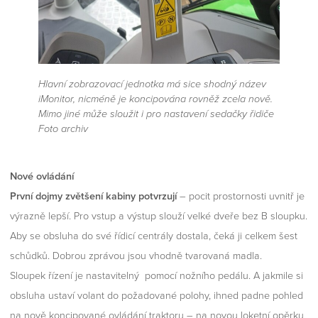
Hlavní zobrazovací jednotka má sice shodný název
iMonitor, nicméně je koncipována rovněž zcela nově.
Mimo jiné může sloužit i pro nastavení sedačky řidiče
Foto archiv
Nové ovládání
První dojmy zvětšení kabiny potvrzují
– pocit prostornosti uvnitř je
výrazně lepší. Pro vstup a výstup slouží velké dveře bez B sloupku.
Aby se obsluha do své řídicí centrály dostala, čeká ji celkem šest
schůdků. Dobrou zprávou jsou vhodně tvarovaná madla.
Sloupek řízení je nastavitelný pomocí nožního pedálu. A jakmile si
obsluha ustaví volant do požadované polohy, ihned padne pohled
na nově koncipované ovládání traktoru – na novou loketní opěrku