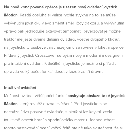
Na nově koncipované opěrce je usazen nový ovládací joystick
iMotion.
Každá obsluha si velice rychle zvykne na to, že může
vykývnutím joysticku vlevo změnit směr jízdy traktoru, a vykývnutím
vpravo pak jednoduše aktivovat tempomat. Reverzovat je možné
traktor ale ještě dvěma dalšími ovladači, včetně dvojitého kliknutí
na joysticku CrossLever, nacházejícímu se rovněž v loketní opěrce.
Přídavný joystick CrossLever se pyšní novým moderním designem
pro intuitivní ovládání. K tlačítkům joysticku je možné si přiřadit
opravdu velký počet funkcí: deset v každé ze tří úrovní.
Intuitivní ovládání
Možnost ovládat větší počet funkcí
poskytuje obsluze také joystick
iMotion
, který rovněž doznal zvětšení. Před joystickem se
nacházejí dva posuvné ovladače, s nimiž si lze kdykoli zcela
intuitivně omezit horní a spodní otáčky motoru. Jednoduchost
tohoto nastavování ocení každý řidič, stejně jako skutečnost, že si