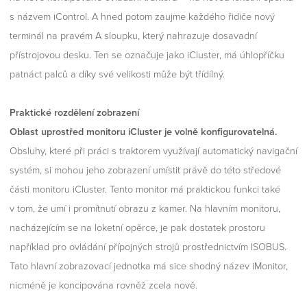
s názvem iControl. A hned potom zaujme každého řidiče nový
terminál na pravém A sloupku, který nahrazuje dosavadní
přístrojovou desku. Ten se označuje jako iCluster, má úhlopříčku
patnáct palců a díky své velikosti může být třídílný.
Praktické rozdělení zobrazení
Oblast uprostřed monitoru iCluster je volně konfigurovatelná.
Obsluhy, které při práci s traktorem využívají automatický navigační
systém, si mohou jeho zobrazení umístit právě do této středové
části monitoru iCluster. Tento monitor má praktickou funkci také
v tom, že umí i promítnutí obrazu z kamer. Na hlavním monitoru,
nacházejícím se na loketní opěrce, je pak dostatek prostoru
například pro ovládání přípojných strojů prostřednictvím ISOBUS.
Tato hlavní zobrazovací jednotka má sice shodný název iMonitor,
nicméně je koncipována rovněž zcela nově.