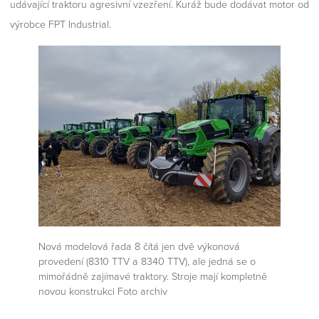
udávající traktoru agresivní vzezření. Kuráž bude dodávat motor od
výrobce FPT Industrial.
Nová modelová řada 8 čítá jen dvě výkonová
provedení (8310 TTV a 8340 TTV), ale jedná se o
mimořádně zajímavé traktory. Stroje mají kompletně
novou konstrukci Foto archiv