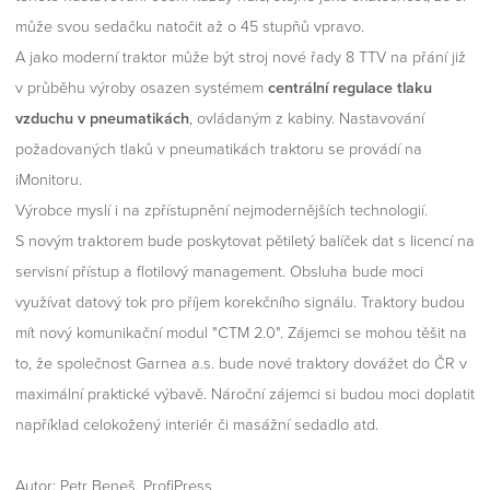
může svou sedačku natočit až o 45 stupňů vpravo.
A jako moderní traktor může být stroj nové řady 8 TTV na přání již
v průběhu výroby osazen systémem
centrální regulace tlaku
vzduchu v pneumatikách
, ovládaným z kabiny. Nastavování
požadovaných tlaků v pneumatikách traktoru se provádí na
iMonitoru.
Výrobce myslí i na zpřístupnění nejmodernějších technologií.
S novým traktorem bude poskytovat pětiletý balíček dat s licencí na
servisní přístup a flotilový management. Obsluha bude moci
využívat datový tok pro příjem korekčního signálu. Traktory budou
mít nový komunikační modul "CTM 2.0". Zájemci se mohou těšit na
to, že společnost Garnea a.s. bude nové traktory dovážet do ČR v
maximální praktické výbavě. Nároční zájemci si budou moci doplatit
například celokožený interiér či masážní sedadlo atd.
Autor: Petr Beneš, ProfiPress