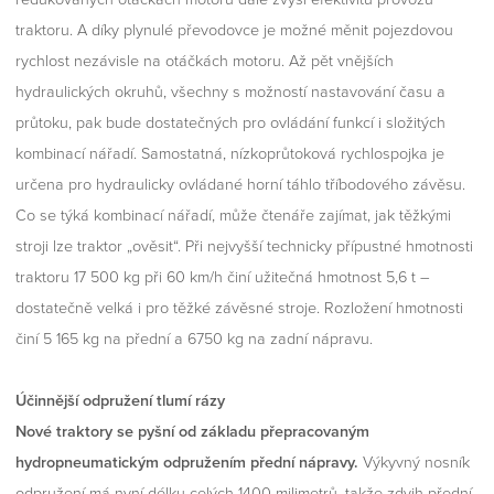
traktoru. A díky plynulé převodovce je možné měnit pojezdovou
rychlost nezávisle na otáčkách motoru. Až pět vnějších
hydraulických okruhů, všechny s možností nastavování času a
průtoku, pak bude dostatečných pro ovládání funkcí i složitých
kombinací nářadí. Samostatná, nízkoprůtoková rychlospojka je
určena pro hydraulicky ovládané horní táhlo tříbodového závěsu.
Co se týká kombinací nářadí, může čtenáře zajímat, jak těžkými
stroji lze traktor „ověsit“. Při nejvyšší technicky přípustné hmotnosti
traktoru 17 500 kg při 60 km/h činí užitečná hmotnost 5,6 t –
dostatečně velká i pro těžké závěsné stroje. Rozložení hmotnosti
činí 5 165 kg na přední a 6750 kg na zadní nápravu.
Účinnější odpružení tlumí rázy
Nové traktory se pyšní od základu přepracovaným
hydropneumatickým odpružením přední nápravy.
Výkyvný nosník
odpružení má nyní délku celých 1400 milimetrů, takže zdvih přední