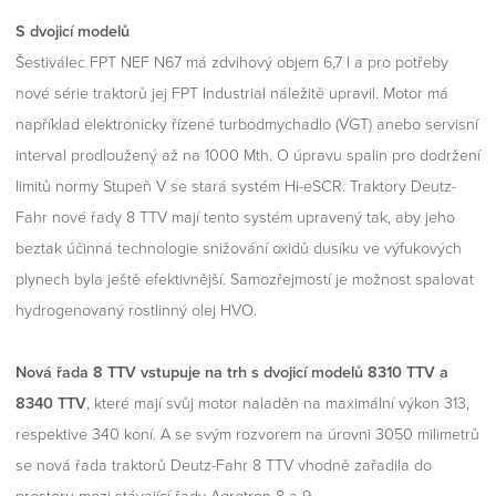
S dvojicí modelů
Šestiválec FPT NEF N67 má zdvihový objem 6,7 l a pro potřeby
nové série traktorů jej FPT Industrial náležitě upravil. Motor má
například elektronicky řízené turbodmychadlo (VGT) anebo servisní
interval prodloužený až na 1000 Mth. O úpravu spalin pro dodržení
limitů normy Stupeň V se stará systém Hi-eSCR. Traktory Deutz-
Fahr nové řady 8 TTV mají tento systém upravený tak, aby jeho
beztak účinná technologie snižování oxidů dusíku ve výfukových
plynech byla ještě efektivnější. Samozřejmostí je možnost spalovat
hydrogenovaný rostlinný olej HVO.
Nová řada 8 TTV vstupuje na trh s dvojicí modelů 8310 TTV a
8340 TTV
, které mají svůj motor naladěn na maximální výkon 313,
respektive 340 koní. A se svým rozvorem na úrovni 3050 milimetrů
se nová řada traktorů Deutz-Fahr 8 TTV vhodně zařadila do