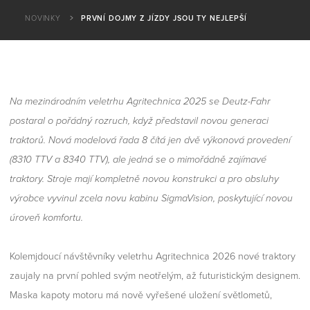
NOVINKY
PRVNÍ DOJMY Z JÍZDY JSOU TY NEJLEPŠÍ
Na mezinárodním veletrhu Agritechnica 2025 se Deutz-Fahr
postaral o pořádný rozruch, když představil novou generaci
traktorů. Nová modelová řada 8 čítá jen dvě výkonová provedení
(8310 TTV a 8340 TTV), ale jedná se o mimořádně zajímavé
traktory. Stroje mají kompletně novou konstrukci a pro obsluhy
výrobce vyvinul zcela novu kabinu SigmaVision, poskytující novou
úroveň komfortu.
Kolemjdoucí návštěvníky veletrhu Agritechnica 2026 nové traktory
zaujaly na první pohled svým neotřelým, až futuristickým designem.
Maska kapoty motoru má nově vyřešené uložení světlometů,