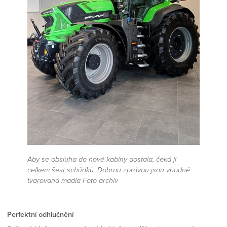
Aby se obsluha do nové kabiny dostala, čeká ji
celkem šest schůdků. Dobrou zprávou jsou vhodně
tvarovaná madla Foto archiv
Perfektní odhlučnění