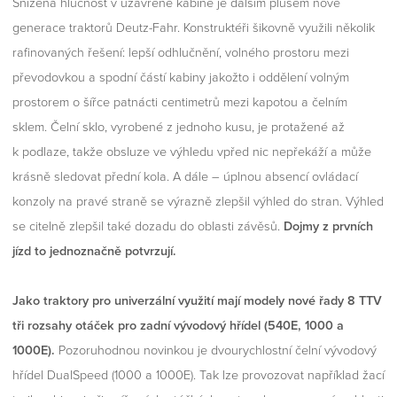
Snížená hlučnost v uzavřené kabině je dalším plusem nové
generace traktorů Deutz-Fahr. Konstruktéři šikovně využili několik
rafinovaných řešení: lepší odhlučnění, volného prostoru mezi
převodovkou a spodní částí kabiny jakožto i oddělení volným
prostorem o šířce patnácti centimetrů mezi kapotou a čelním
sklem. Čelní sklo, vyrobené z jednoho kusu, je protažené až
k podlaze, takže obsluze ve výhledu vpřed nic nepřekáží a může
krásně sledovat přední kola. A dále – úplnou absencí ovládací
konzoly na pravé straně se výrazně zlepšil výhled do stran. Výhled
se citelně zlepšil také dozadu do oblasti závěsů.
Dojmy z prvních
jízd to jednoznačně potvrzují.
Jako traktory pro univerzální využití mají modely nové řady 8 TTV
tři rozsahy otáček pro zadní vývodový hřídel (540E, 1000 a
1000E).
Pozoruhodnou novinkou je dvourychlostní čelní vývodový
hřídel DualSpeed (1000 a 1000E). Tak lze provozovat například žací