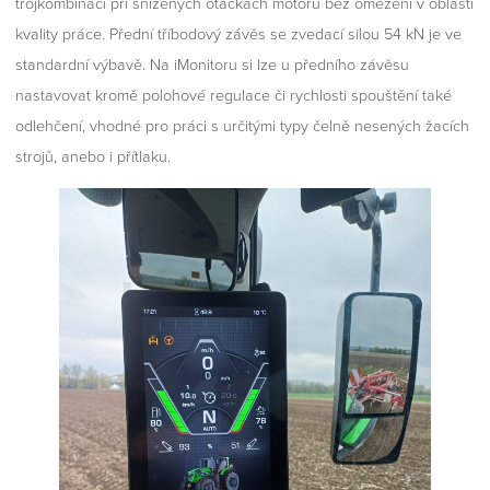
trojkombinaci při snížených otáčkách motoru bez omezení v oblasti
kvality práce. Přední tříbodový závěs se zvedací silou 54 kN je ve
standardní výbavě. Na iMonitoru si lze u předního závěsu
nastavovat kromě polohové regulace či rychlosti spouštění také
odlehčení, vhodné pro práci s určitými typy čelně nesených žacích
strojů, anebo i přítlaku.