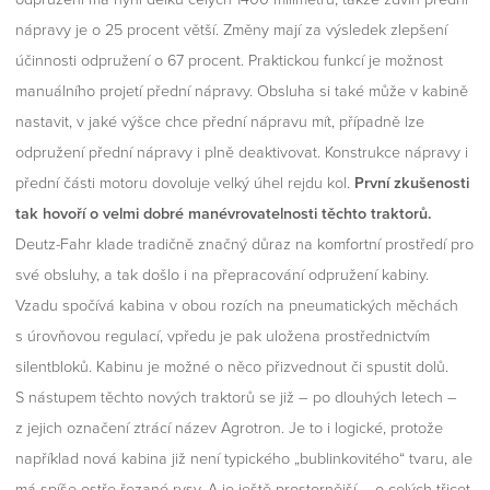
nápravy je o 25 procent větší. Změny mají za výsledek zlepšení
účinnosti odpružení o 67 procent. Praktickou funkcí je možnost
manuálního projetí přední nápravy. Obsluha si také může v kabině
nastavit, v jaké výšce chce přední nápravu mít, případně lze
odpružení přední nápravy i plně deaktivovat. Konstrukce nápravy i
přední části motoru dovoluje velký úhel rejdu kol.
První zkušenosti
tak hovoří o velmi dobré manévrovatelnosti těchto traktorů.
Deutz-Fahr klade tradičně značný důraz na komfortní prostředí pro
své obsluhy, a tak došlo i na přepracování odpružení kabiny.
Vzadu spočívá kabina v obou rozích na pneumatických měchách
s úrovňovou regulací, vpředu je pak uložena prostřednictvím
silentbloků. Kabinu je možné o něco přizvednout či spustit dolů.
S nástupem těchto nových traktorů se již – po dlouhých letech –
z jejich označení ztrácí název Agrotron. Je to i logické, protože
například nová kabina již není typického „bublinkovitého“ tvaru, ale
má spíše ostře řezané rysy. A je ještě prostornější – o celých třicet