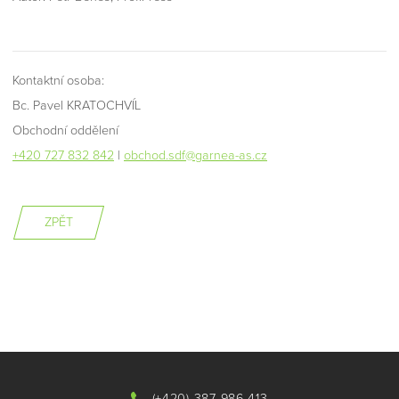
Kontaktní osoba:
Bc. Pavel KRATOCHVÍL
Obchodní oddělení
+420 727 832 842
|
obchod.sdf@garnea-as.cz
ZPĚT
(+420) 387 986 413