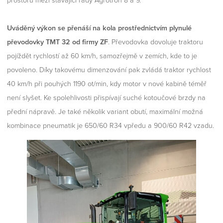
prostoru mezi stávající řady Agrotron 8 a 9.
Uváděný výkon se přenáší na kola prostřednictvím plynulé
převodovky TMT 32 od firmy ZF
. Převodovka dovoluje traktoru
pojíždět rychlostí až 60 km/h, samozřejmě v zemích, kde to je
povoleno. Díky takovému dimenzování pak zvládá traktor rychlost
40 km/h při pouhých 1190 ot/min, kdy motor v nové kabině téměř
není slyšet. Ke spolehlivosti přispívají suché kotoučové brzdy na
přední nápravě. Je také několik variant obutí, maximální možná
kombinace pneumatik je 650/60 R34 vpředu a 900/60 R42 vzadu.