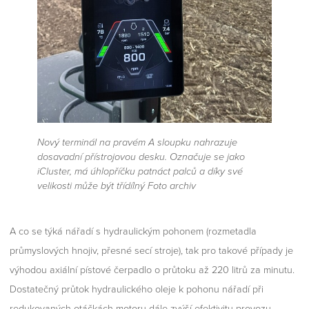
Nový terminál na pravém A sloupku nahrazuje
dosavadní přístrojovou desku. Označuje se jako
iCluster, má úhlopříčku patnáct palců a díky své
velikosti může být třídílný Foto archiv
A co se týká nářadí s hydraulickým pohonem (rozmetadla
průmyslových hnojiv, přesné secí stroje), tak pro takové případy je
výhodou axiální pístové čerpadlo o průtoku až 220 litrů za minutu.
Dostatečný průtok hydraulického oleje k pohonu nářadí při
redukovaných otáčkách motoru dále zvýší efektivitu provozu