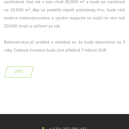
2
zastřešená část má v tuto chvíli 26.000 m
a bude se rozšiřovat
2
na 32.000 m
. Aby se podařilo zajistit požadavky trhu, bude celá
továrna zrekonstruována a výrobní kapacita se zvýší na více než
20.000 strojů a zařízení za rok.
Rekonstrukce již probíhá a očekává se, že bude dokončena za 3
roky. Celková investice bude činit přibližně 7 milionů EUR.
ZPĚT