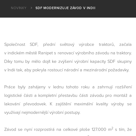
NOVINKY
SDF MODERNIZUJE ZÁVOD V INDII
Společnost SDF, přední světový výrobce traktorů, začala
v indickém městě Ranipet s renovací výrobního závodu na traktory.
Díky tomu by mělo dojít ke zvýšení výrobní kapacity SDF skupiny
v Indii tak, aby pokryla rostoucí národní a mezinárodní požadavky.
Práce byly zahájeny v lednu tohoto roku a zahrnují rozšíření
logistické části a kompletní přestavbu části závodu pro montáž a
lakování převodovek. K zajištění maximální kvality výroby se
využívají nejmodernější výrobní postupy.
2
Závod se nyní rozprostírá na celkové ploše 127.000 m
s tím, že