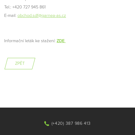
Tel.: +420 727 945 861
E-mail:
obchod.sdf@garnea-as.cz
Informační leták ke stažení:
ZDE
ZPĚT
(+420) 387 986 413