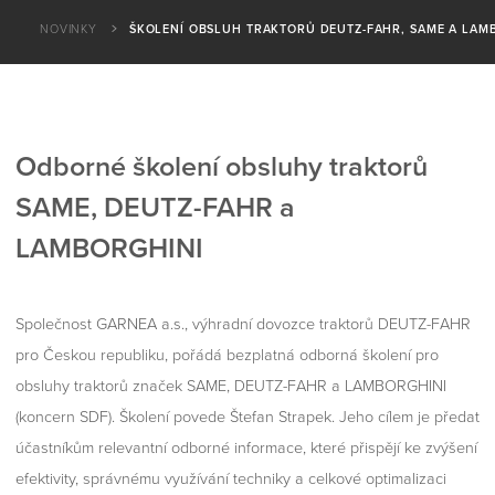
NOVINKY
ŠKOLENÍ OBSLUH TRAKTORŮ DEUTZ-FAHR, SAME A LAM
Odborné školení obsluhy traktorů
SAME, DEUTZ-FAHR a
LAMBORGHINI
Společnost GARNEA a.s., výhradní dovozce traktorů DEUTZ-FAHR
pro Českou republiku, pořádá bezplatná odborná školení pro
obsluhy traktorů značek SAME, DEUTZ-FAHR a LAMBORGHINI
(koncern SDF). Školení povede Štefan Strapek. Jeho cílem je předat
účastníkům relevantní odborné informace, které přispějí ke zvýšení
efektivity, správnému využívání techniky a celkové optimalizaci