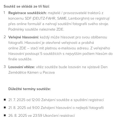
Soutěž se skládá ze tří fází:
Registrace soutěžících:
majitelé / provozovatelé traktorů z
koncernu SDF (DEUTZ-FAHR, SAME, Lamborghini) se registrují
přes online formulář a nahrají soutěžní fotografii svého stroje.
Podmínky soutěže naleznete ZDE.
Veřejné hlasování:
každý může hlasovat pro svou oblíbenou
fotografii. Hlasování je otevřené veřejnosti a probíhá
online ZDE – stačí mít platnou e-mailovou adresu. Z veřejného
hlasování postoupí 5 soutěžících s nejvyšším počtem hlasům do
finále soutěže.
Losování vítěze:
vítěz soutěže bude losován na výstavě Den
Zemědělce Kámen u Pacova
Důležité termíny soutěže:
21. 7. 2025 od 12:00 Zahájení soutěže a spuštění registrací
21. 8. 2025 od 9:00 Zahájení hlasování o nejlepší fotografii
26. 8. 2025 ve 23:59 Ukončení registrací