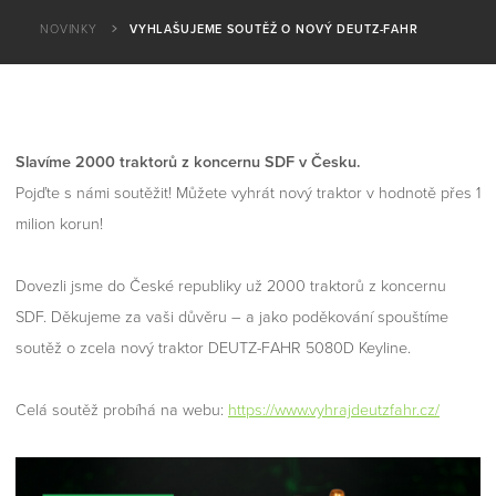
NOVINKY
VYHLAŠUJEME SOUTĚŽ O NOVÝ DEUTZ-FAHR
Slavíme 2000 traktorů z koncernu SDF v Česku.
Pojďte s námi soutěžit! Můžete vyhrát nový traktor v hodnotě přes 1
milion korun!
​​Dovezli jsme do České republiky už 2000 traktorů z koncernu
SDF. Děkujeme za vaši důvěru – a jako poděkování spouštíme
soutěž o zcela nový traktor DEUTZ-FAHR 5080D Keyline.
Celá soutěž probíhá na webu:
https://www.vyhrajdeutzfahr.cz/