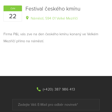
Festival českého kmínu
ČVN
22
Náměstí, 594 01 Velké Meziříčí
Firma P&L vás zve na den českého kmínu konaný ve Velkém
Meziříčí přímo na náměstí.
(+420) 387 986 413