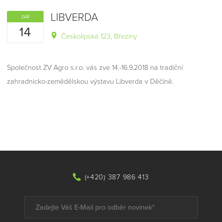
LIBVERDA
ZÁŘ
14
Českolipská 123, Březiny
Společnost ZV Agro s.r.o. vás zve 14.-16.9.2018 na tradiční
zahradnicko-zemědělskou výstavu Libverda v Děčíně.
(+420) 387 986 413