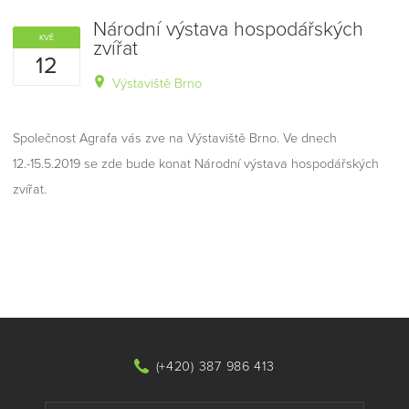
Národní výstava hospodářských
KVĚ
zvířat
12
Výstaviště Brno
Společnost Agrafa vás zve na Výstaviště Brno. Ve dnech
12.-15.5.2019 se zde bude konat Národní výstava hospodářských
zvířat.
(+420) 387 986 413