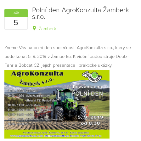
Polní den AgroKonzulta Žamberk
ZÁŘ
s.r.o.
5
Žamberk
Zveme Vás na polní den společnosti AgroKonzulta s.r.o., který se
bude konat 5. 9. 2019 v Žamberku. K vidění budou stroje Deutz-
Fahr a Bobcat CZ, jejich prezentace i praktické ukázky.