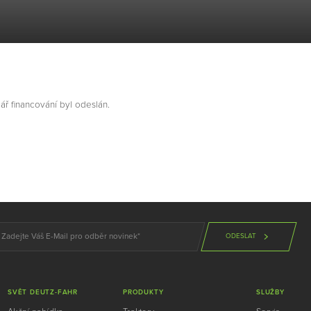
ář financování byl odeslán.
ODESLAT
SVĚT DEUTZ-FAHR
PRODUKTY
SLUŽBY