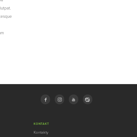
lutpat.
ntesque
dum
KONTAKT
Kontakty