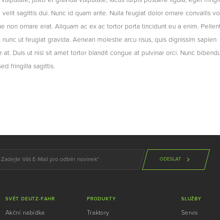
velit sagittis dui. Nunc id quam ante. Nulla feugiat dolor ornare convallis vo
e non ornare erat. Aliquam ac ex ac tortor porta tincidunt eu a enim. Pelle
t nunc ut feugiat gravida. Aenean molestie arcu risus, quis dignissim sapien
tur at. Duis ut nisl sit amet tortor blandit congue at pulvinar orci. Nunc biben
sed fringilla sagittis.
ODESLAT
SVĚT DEUTZ-FAHR
PRODUKTY
SLUŽBY
Akční nabídka
Traktory
Servis