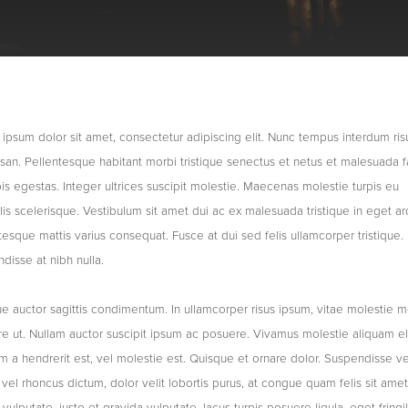
ipsum dolor sit amet, consectetur adipiscing elit. Nunc tempus interdum ris
an. Pellentesque habitant morbi tristique senectus et netus et malesuada 
pis egestas. Integer ultrices suscipit molestie. Maecenas molestie turpis eu
lis scelerisque. Vestibulum sit amet dui ac ex malesuada tristique in eget ar
tesque mattis varius consequat. Fusce at dui sed felis ullamcorper tristique.
disse at nibh nulla.
e auctor sagittis condimentum. In ullamcorper risus ipsum, vitae molestie m
e ut. Nullam auctor suscipit ipsum ac posuere. Vivamus molestie aliquam eli
m a hendrerit est, vel molestie est. Quisque et ornare dolor. Suspendisse ve
vel rhoncus dictum, dolor velit lobortis purus, at congue quam felis sit ame
 vulputate, justo et gravida vulputate, lacus turpis posuere ligula, eget fringil