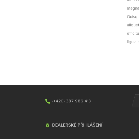
magna 
Quisqu
alique
effici
ligula 
(+420) 387 986 413
DEALERSKÉ PŘIHLÁŠENÍ