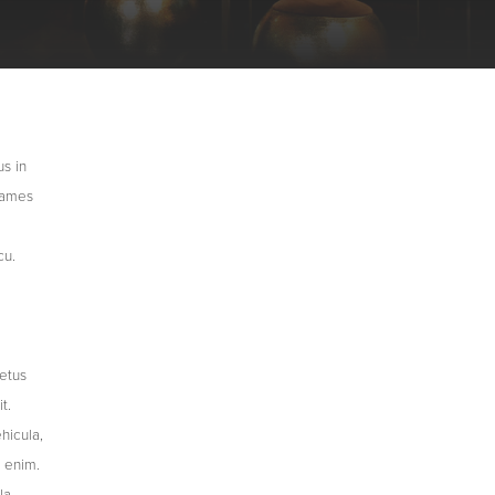
us in
fames
cu.
etus
t.
hicula,
t enim.
la