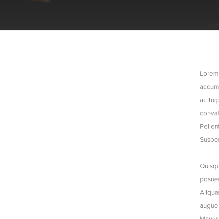
Lorem 
accums
ac tur
conval
Pellen
Suspen
Quisqu
posuer
Aliqua
augue 
Mauris