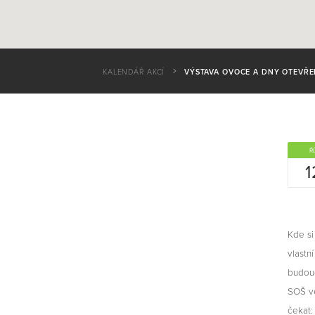
KALENDÁŘ AKCÍ
VÝSTAVA OVOCE A DNY OTEVŘE
ŘÍ
1
Kde si
vlastn
budouc
SOŠ ve
čekat: