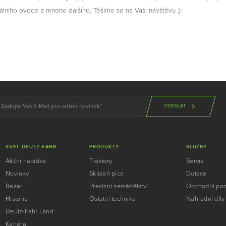
álního ovoce a mnoho dalšího. Těšíme se na Vaši návštěvu ;)
ODESLAT
SVĚT DEUTZ-FAHR
PRODUKTY
SLUŽBY
Akční nabídka
Traktory
Servis
Novinky
Sklizeň píce
Dotace
Bazar
Precizní zemědělství
Obchodní po
Historie
Ostatní technika
Náhradní díly
Deutz-Fahr Land
Kariéra