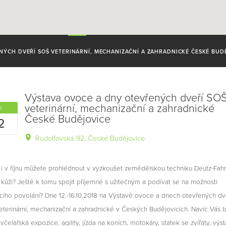
NÝCH DVEŘÍ SOŠ VETERINÁRNÍ, MECHANIZAČNÍ A ZAHRADNICKÉ ČESKÉ BUD
Výstava ovoce a dny otevřených dveří SO
veterinární, mechanizační a zahradnické
J
České Budějovice
2
Rudolfovská 92, České Budějovice
 i v říjnu můžete prohlédnout v vyzkoušet zemědělskou techniku Deutz-Fahr
í kůži? Ještě k tomu spojit příjemné s užitečným a podívat se na možnosti
ího povolání? Dne 12.-16.10.2018 na Výstavě ovoce a dnech otevřených dv
terinární, mechanizační a zahradnické v Českých Budějovicích. Navíc Vás 
 včelařská expozice, agility, jízda na koních, motokáry, statek se zvířaty, výs