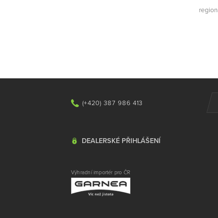
region
(+420) 387 986 413
DEALERSKÉ PŘIHLÁŠENÍ
Výhradní importér pro ČR