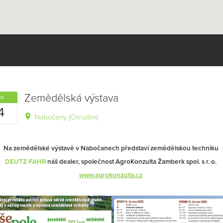
Zemědělská výstava
VN
4
Nabočany (Chrudim)
Na zemědělské výstavě v Nabočanech představí zemědělskou techniku
DEUTZ-FAHR
náš dealer, společnost AgroKonzulta Žamberk spol. s r. o.
www.agrokonzulta.cz