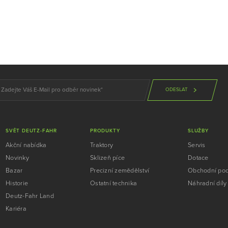
ODESLAT
SVĚT DEUTZ-FAHR
PRODUKTY
SLUŽBY
Akční nabídka
Traktory
Servis
Novinky
Sklizeň píce
Dotace
Bazar
Precizní zemědělství
Obchodní po
Historie
Ostatní technika
Náhradní díly
Deutz-Fahr Land
Kariéra