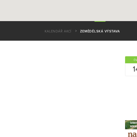
KALENDÁŘ AKCÍ
ZEMĚDĚLSKÁ VÝSTAVA
Č
1