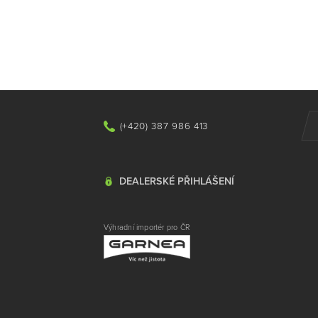
(+420) 387 986 413
DEALERSKÉ PŘIHLÁŠENÍ
Výhradní importér pro ČR