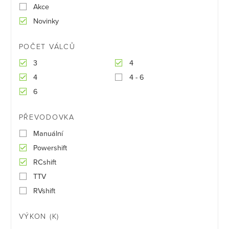
Akce
Novinky
POČET VÁLCŮ
3
4
4
4 - 6
6
PŘEVODOVKA
Manuální
Powershift
RCshift
TTV
RVshift
VÝKON (K)