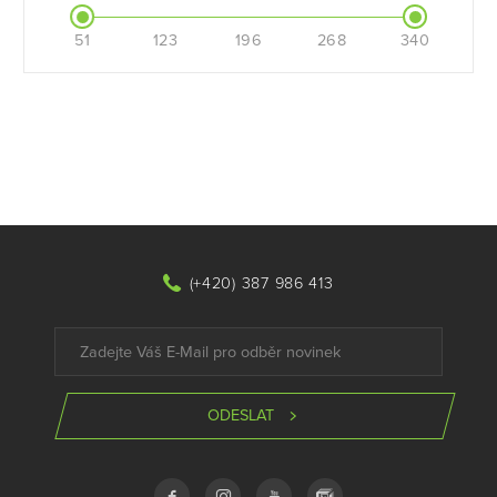
51
123
196
268
340
(+420) 387 986 413
ODESLAT