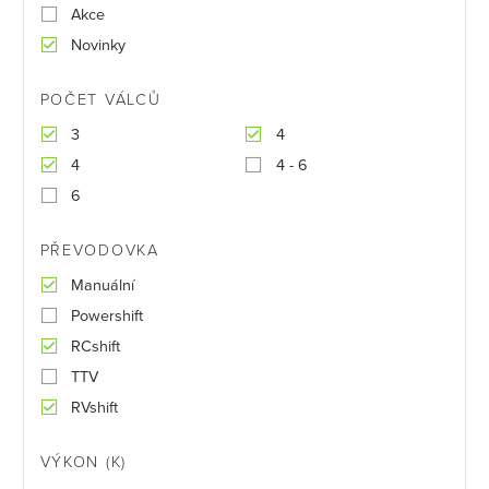
Akce
Novinky
POČET VÁLCŮ
3
4
4
4 - 6
6
PŘEVODOVKA
Manuální
Powershift
RCshift
TTV
RVshift
VÝKON (K)