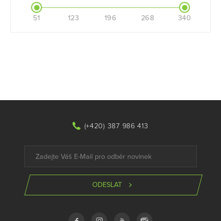
51
123
196
268
340
(+420) 387 986 413
ODESLAT