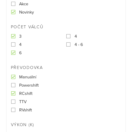
Akce
Novinky
POČET VÁLCŮ
3
4
4
4 - 6
6
PŘEVODOVKA
Manuální
Powershift
RCshift
TTV
RVshift
VÝKON (K)