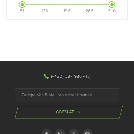
51
123
196
268
340
(+420) 387 986 413
ODESLAT