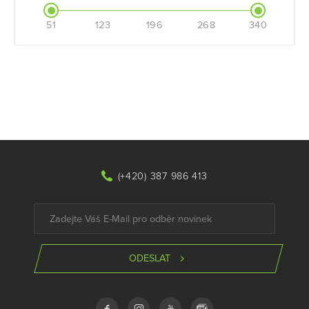
51
123
196
268
340
(+420) 387 986 413
ODESLAT