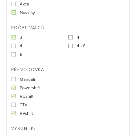
Akce
Novinky
POČET VÁLCŮ
3
4
4
4 - 6
6
PŘEVODOVKA
Manuální
Powershift
RCshift
TTV
RVshift
VÝKON (K)