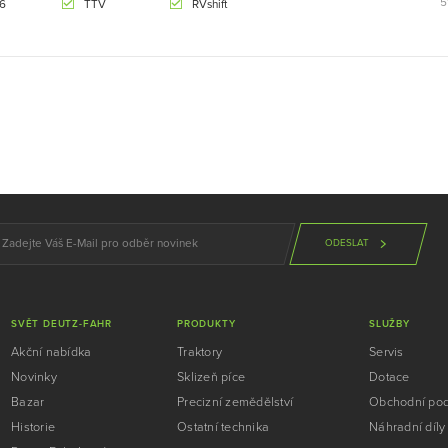
5
 6
TTV
RVshift
ODESLAT
SVĚT DEUTZ-FAHR
PRODUKTY
SLUŽBY
Akční nabídka
Traktory
Servis
Novinky
Sklizeň píce
Dotace
Bazar
Precizní zemědělství
Obchodní po
Historie
Ostatní technika
Náhradní díly