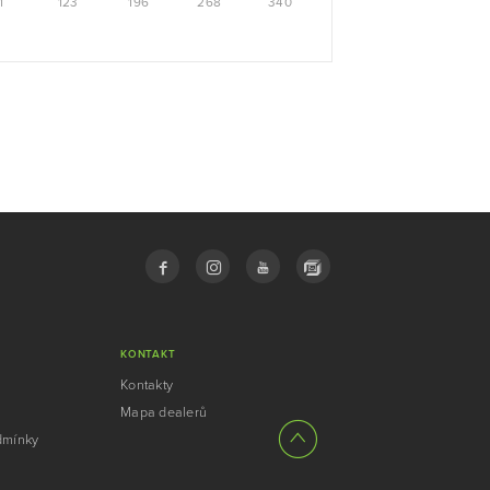
1
123
196
268
340
KONTAKT
Kontakty
Mapa dealerů
dmínky