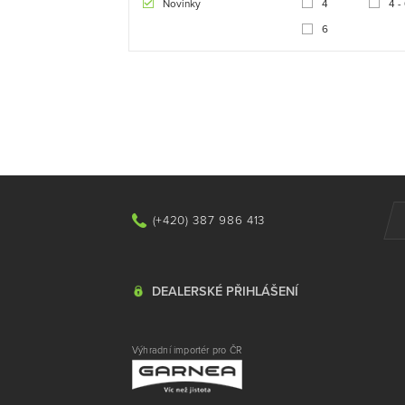
Novinky
4
4 -
6
(+420) 387 986 413
DEALERSKÉ PŘIHLÁŠENÍ
Výhradní importér pro ČR