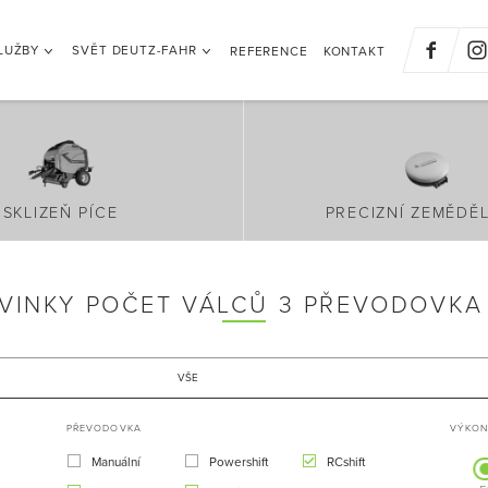
LUŽBY
SVĚT DEUTZ-FAHR
REFERENCE
KONTAKT
SKLIZEŇ PÍCE
PRECIZNÍ ZEMĚDĚL
VINKY POČET VÁLCŮ 3 PŘEVODOVKA 
VŠE
PŘEVODOVKA
VÝKON 
Manuální
Powershift
RCshift