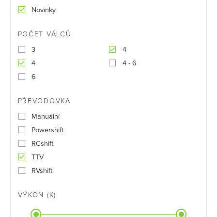
Novinky
POČET VÁLCŮ
3
4
4
4 - 6
6
PŘEVODOVKA
Manuální
Powershift
RCshift
TTV
RVshift
VÝKON (K)