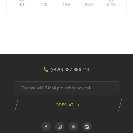
51
123
196
268
340
(+420) 387 986 413
ODESLAT