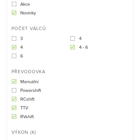
Akce
Novinky
POČET VÁLCŮ
3
4
4
4 - 6
6
PŘEVODOVKA
Manuální
Powershift
RCshift
TTV
RVshift
VÝKON (K)