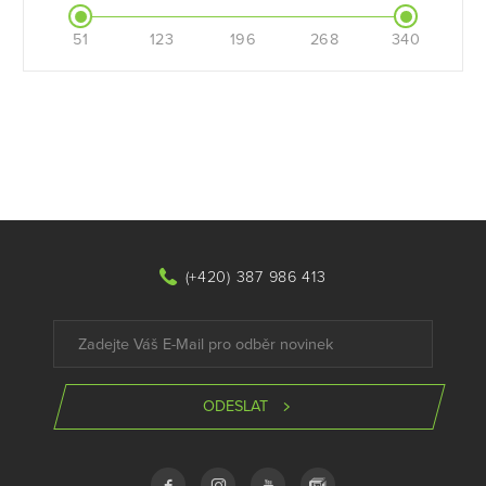
51
123
196
268
340
(+420) 387 986 413
ODESLAT