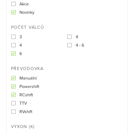
Akce
Novinky
POČET VÁLCŮ
3
4
4
4 - 6
6
PŘEVODOVKA
Manuální
Powershift
RCshift
TTV
RVshift
VÝKON (K)