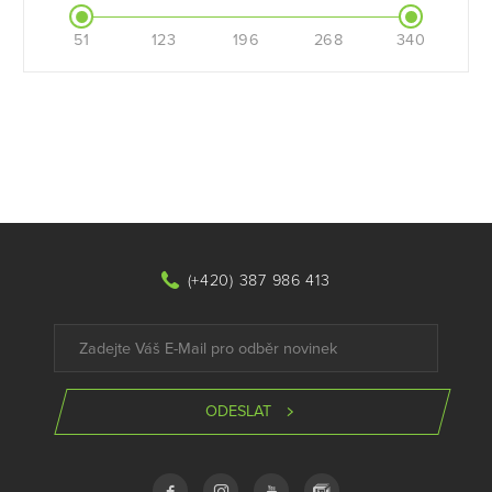
51
123
196
268
340
(+420) 387 986 413
ODESLAT