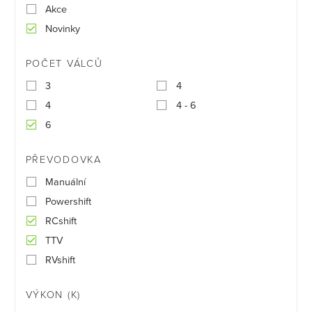
Akce
Novinky
POČET VÁLCŮ
3
4
4
4 - 6
6
PŘEVODOVKA
Manuální
Powershift
RCshift
TTV
RVshift
VÝKON (K)