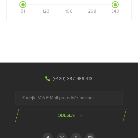
51
123
196
268
340
(+420) 387 986 413
ODESLAT