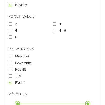
Novinky
POČET VÁLCŮ
3
4
4
4 - 6
6
PŘEVODOVKA
Manuální
Powershift
RCshift
TTV
RVshift
VÝKON (K)