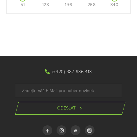
51
123
196
268
340
(+420) 387 986 413
ODESLAT