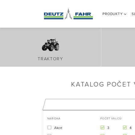
PRODUKTY
S
TRAKTORY
KATALOG POČET 
NABÍDKA
POČET VÁLCŮ
Akce
3
4