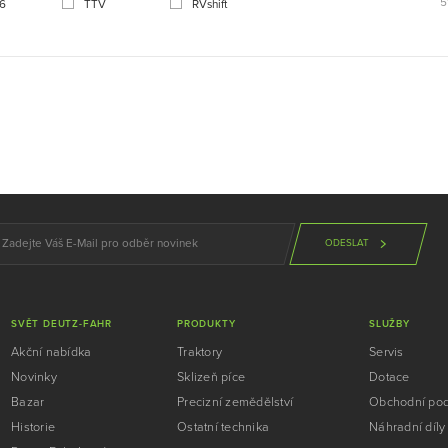
5
 6
TTV
RVshift
ODESLAT
SVĚT DEUTZ-FAHR
PRODUKTY
SLUŽBY
Akční nabídka
Traktory
Servis
Novinky
Sklizeň píce
Dotace
Bazar
Precizní zemědělství
Obchodní po
Historie
Ostatní technika
Náhradní díly