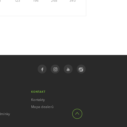
1
123
196
268
340
KONTAKT
Kontakty
Mapa dealerů
dmínky