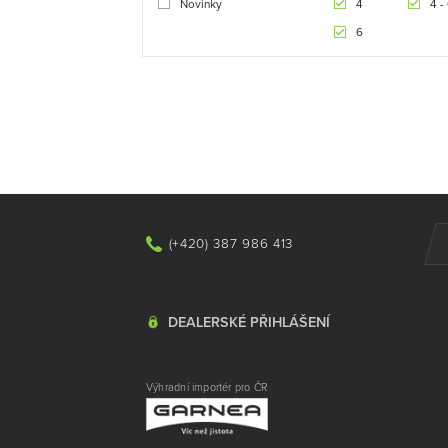
Novinky
4
4 -
6
(+420) 387 986 413
DEALERSKÉ PŘIHLÁŠENÍ
Výhradní importér pro ČR