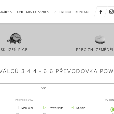
LUŽBY
SVĚT DEUTZ-FAHR
REFERENCE
KONTAKT
SKLIZEŇ PÍCE
PRECIZNÍ ZEMĚDĚL
VÁLCŮ 3 4 4 - 6 6 PŘEVODOVKA POW
VŠE
PŘEVODOVKA
VÝKON 
Manuální
Powershift
RCshift