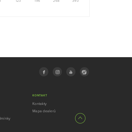
1
123
196
268
340
KONTAKT
Kontakty
Mapa dealerů
dmínky