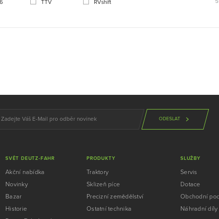
5
 6
TTV
RVshift
ODESLAT
SVĚT DEUTZ-FAHR
PRODUKTY
SLUŽBY
Akční nabídka
Traktory
Servis
Novinky
Sklizeň píce
Dotace
Bazar
Precizní zemědělství
Obchodní po
Historie
Ostatní technika
Náhradní díly