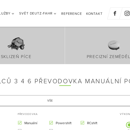
LUŽBY
SVĚT DEUTZ-FAHR
REFERENCE
KONTAKT
SKLIZEŇ PÍCE
PRECIZNÍ ZEMĚDĚL
LCŮ 3 4 6 PŘEVODOVKA MANUÁLNÍ P
VŠE
PŘEVODOVKA
VÝKON 
Manuální
Powershift
RCshift