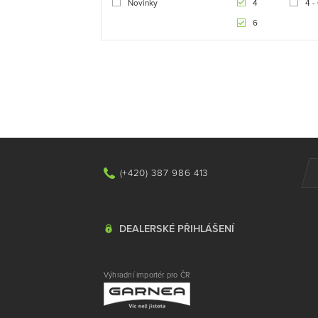
Novinky
4
4 -
6
(+420) 387 986 413
DEALERSKÉ PŘIHLÁŠENÍ
Výhradní importér pro ČR