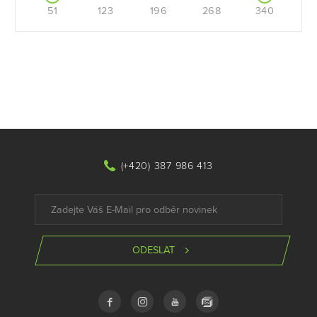
51
123
196
268
340
(+420) 387 986 413
ODESLAT