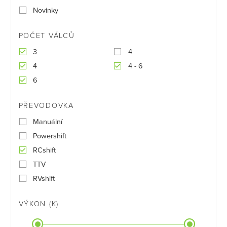
Novinky
POČET VÁLCŮ
3
4
4
4 - 6
6
PŘEVODOVKA
Manuální
Powershift
RCshift
TTV
RVshift
VÝKON (K)