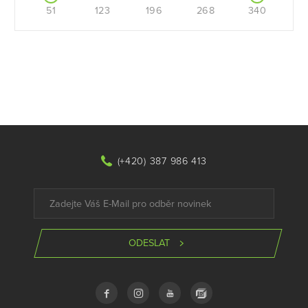
51
123
196
268
340
(+420) 387 986 413
ODESLAT