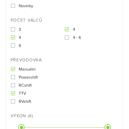
Novinky
POČET VÁLCŮ
3
4
4
4 - 6
6
PŘEVODOVKA
Manuální
Powershift
RCshift
TTV
RVshift
VÝKON (K)