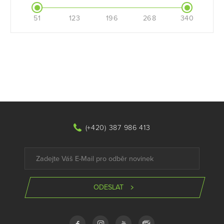
51
123
196
268
340
(+420) 387 986 413
ODESLAT