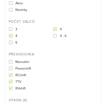
Akce
Novinky
POČET VÁLCŮ
3
4
4
4 - 6
6
PŘEVODOVKA
Manuální
Powershift
RCshift
TTV
RVshift
VÝKON (K)