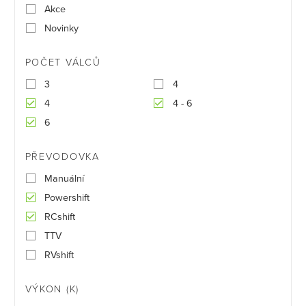
Akce
Novinky
POČET VÁLCŮ
3
4
4
4 - 6
6
PŘEVODOVKA
Manuální
Powershift
RCshift
TTV
RVshift
VÝKON (K)