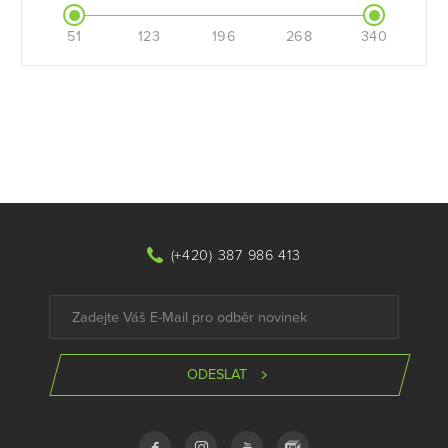
51
123
196
268
340
(+420) 387 986 413
ODESLAT