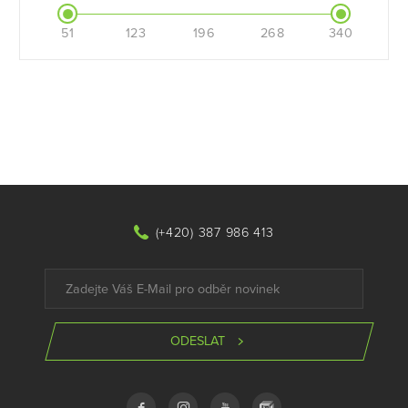
51
123
196
268
340
(+420) 387 986 413
ODESLAT