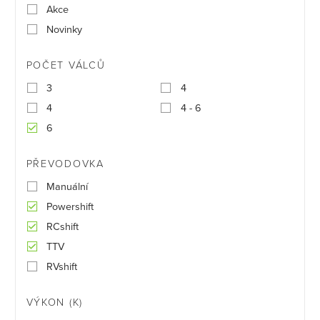
Akce
Novinky
POČET VÁLCŮ
3
4
4
4 - 6
6
PŘEVODOVKA
Manuální
Powershift
RCshift
TTV
RVshift
VÝKON (K)