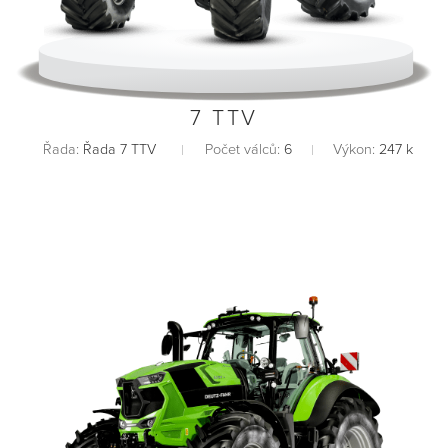
7 TTV
Řada:
Řada 7 TTV
Počet válců:
6
Výkon:
247 k