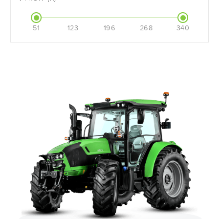
51
123
196
268
340