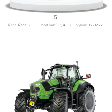
5
Řada:
Řada 5
Počet válců:
3, 4
Výkon:
95 - 126 k