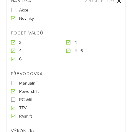
NABÍDKA
ZRUŠIT FILTRY
Akce
Novinky
POČET VÁLCŮ
3
4
4
4 - 6
6
PŘEVODOVKA
Manuální
Powershift
RCshift
TTV
RVshift
VÝKON (K)