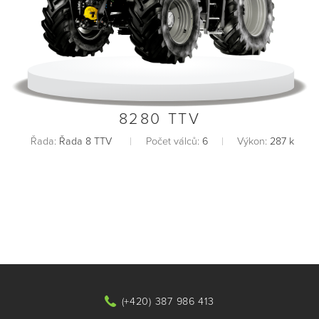
8280 TTV
Řada:
Řada 8 TTV
Počet válců:
6
Výkon:
287 k
(+420) 387 986 413