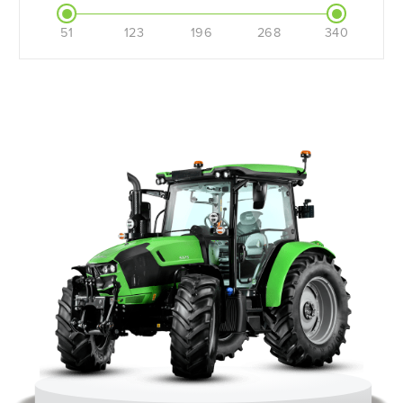
51
123
196
268
340