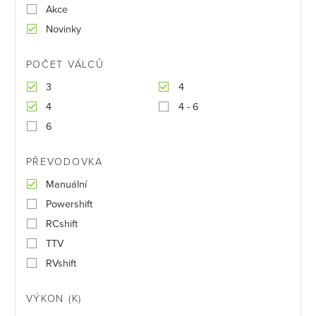
Akce
Novinky
POČET VÁLCŮ
3
4
4
4 - 6
6
PŘEVODOVKA
Manuální
Powershift
RCshift
TTV
RVshift
VÝKON (K)