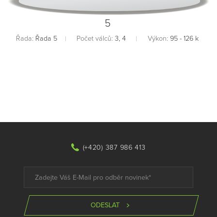
5
Řada:
Řada 5
Počet válců:
3, 4
Výkon:
95 - 126 k
(+420) 387 986 413
ODESLAT