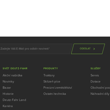
ODESLAT
SVĚT DEUTZ-FAHR
PRODUKTY
SLUŽBY
Akční nabídka
Traktory
Servis
Novinky
Sklizeň píce
Dotace
Bazar
Precizní zemědělství
Obchodní po
Historie
Ostatní technika
Náhradní díly
Deutz-Fahr Land
Kariéra