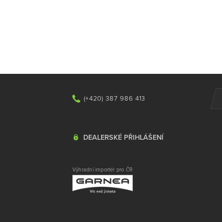
(+420) 387 986 413
DEALERSKÉ PŘIHLÁŠENÍ
Výhradní importér pro ČR