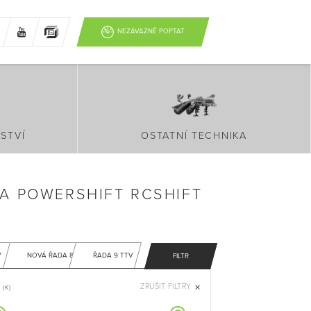
NEZÁVAZNĚ POPTAT
STVÍ
OSTATNÍ TECHNIKA
A POWERSHIFT RCSHIFT
V
NOVÁ ŘADA 8
ŘADA 9 TTV
FILTR
ZRUŠIT FILTRY
(K)