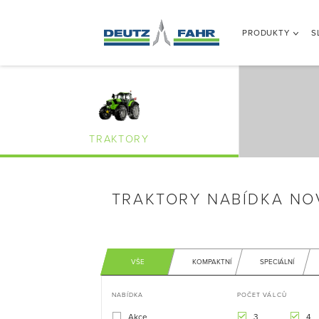
PRODUKTY
S
TRAKTORY
TRAKTORY NABÍDKA NO
VŠE
KOMPAKTNÍ
SPECIÁLNÍ
NABÍDKA
POČET VÁLCŮ
Akce
3
4