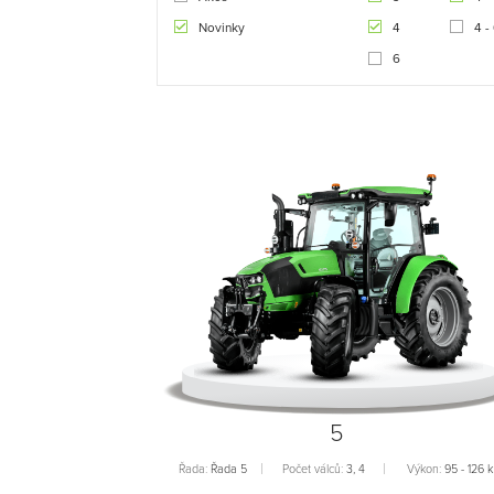
Novinky
4
4 -
6
5
Řada:
Řada 5
Počet válců:
3, 4
Výkon:
95 - 126 k